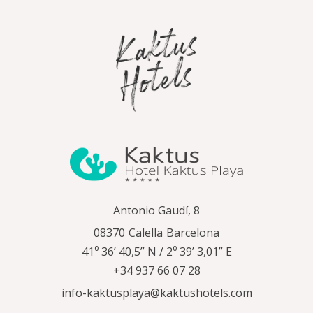
Antonio Gaudí, 8
08370
Calella
Barcelona
41⁰ 36’ 40,5” N / 2⁰ 39’ 3,01” E
+34 937 66 07 28
info-kaktusplaya@kaktushotels.com