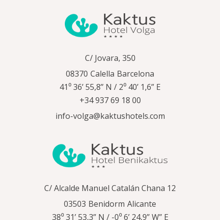
C/ Jovara, 350
08370
Calella
Barcelona
41⁰ 36’ 55,8” N / 2⁰ 40’ 1,6” E
+34 937 69 18 00
info-volga@kaktushotels.com
C/ Alcalde Manuel Catalán Chana 12
03503
Benidorm
Alicante
38⁰ 31’ 53,3” N / -0⁰ 6’ 24,9” W” E