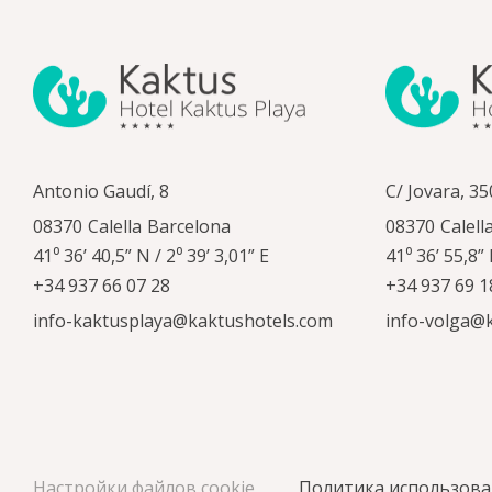
Antonio Gaudí, 8
C/ Jovara, 35
08370
Calella
Barcelona
08370
Calell
41⁰ 36’ 40,5” N / 2⁰ 39’ 3,01” E
41⁰ 36’ 55,8” 
+34 937 66 07 28
+34 937 69 1
info-kaktusplaya@kaktushotels.com
info-volga@
Настройки файлов cookie
Политика использова