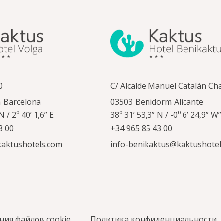
0
C/ Alcalde Manuel Catalán Ch
a
Barcelona
03503
Benidorm
Alicante
N / 2⁰ 40’ 1,6” E
38⁰ 31’ 53,3” N / -0⁰ 6’ 24,9” W”
8 00
+34 965 85 43 00
kaktushotels.com
info-benikaktus@kaktushote
ния файлов cookie
Политика конфиденциальности