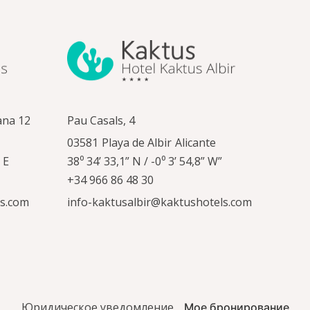
ana 12
Pau Casals, 4
03581
Playa de Albir
Alicante
 E
38⁰ 34’ 33,1” N / -0⁰ 3’ 54,8” W”
+34 966 86 48 30
ls.com
info-kaktusalbir@kaktushotels.com
Юридическое уведомление
Мое бронирование