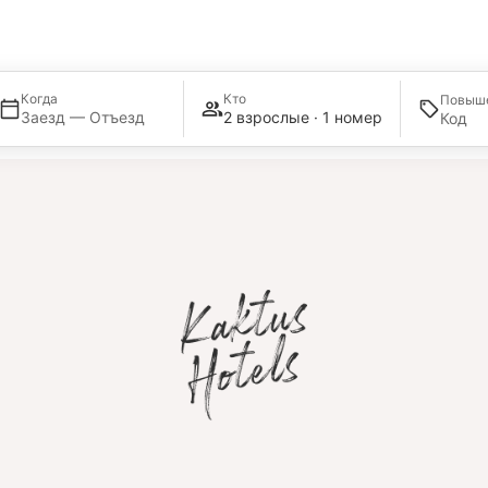
ПОДПИШИТЕСЬ!
РАСС
Когда
Кто
Повыш
Заезд — Отъезд
2 взрослые · 1 номер