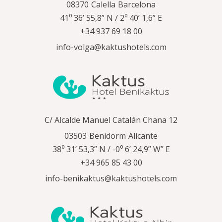
08370
Calella
Barcelona
41⁰ 36’ 55,8” N / 2⁰ 40’ 1,6” E
+34 937 69 18 00
info-volga@kaktushotels.com
C/ Alcalde Manuel Catalán Chana 12
03503
Benidorm
Alicante
38⁰ 31’ 53,3” N / -0⁰ 6’ 24,9” W” E
+34 965 85 43 00
info-benikaktus@kaktushotels.com