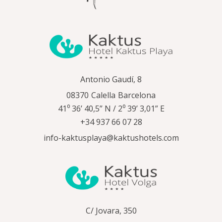
Antonio Gaudí, 8
08370
Calella
Barcelona
41⁰ 36’ 40,5” N / 2⁰ 39’ 3,01” E
+34 937 66 07 28
info-kaktusplaya@kaktushotels.com
C/ Jovara, 350