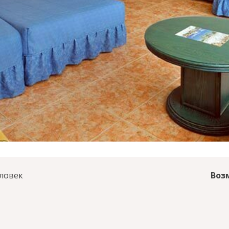
еловек
Воз