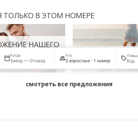
 ТОЛЬКО В ЭТОМ НОМЕРЕ
ОЖЕНИЕ НАШЕГО
LONG STAY OFFER
Когда
Кто
Повы
Заезд — Отъезд
2 взрослые · 1 номер
-10%
смотреть все предложения