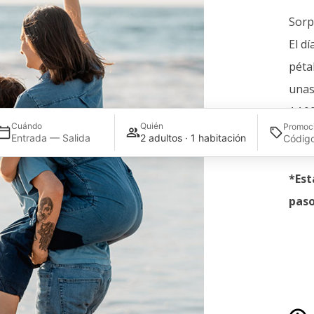
Sorp
El d
péta
unas
14:0
Cuándo
Quién
Promoc
Entrada — Salida
2 adultos · 1 habitación
*Est
paso