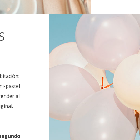
S
bitación:
ni-pastel
ender al
ginal.
l segundo