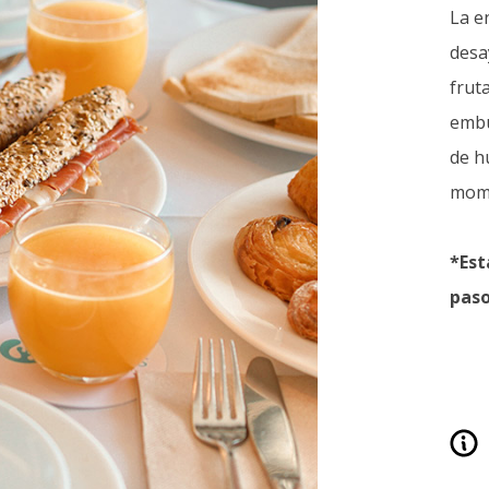
La e
desa
frut
embu
de h
mome
*Est
paso