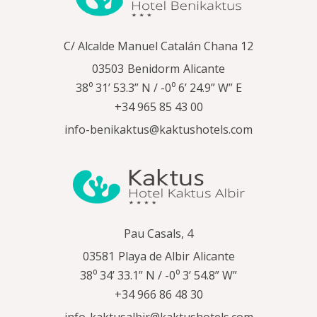
C/ Alcalde Manuel Catalán Chana 12
03503
Benidorm
Alicante
38⁰ 31’ 53.3” N / -0⁰ 6’ 24.9” W” E
+34 965 85 43 00
info-benikaktus@kaktushotels.com
Pau Casals, 4
03581
Playa de Albir
Alicante
38⁰ 34’ 33.1” N / -0⁰ 3’ 54.8” W”
+34 966 86 48 30