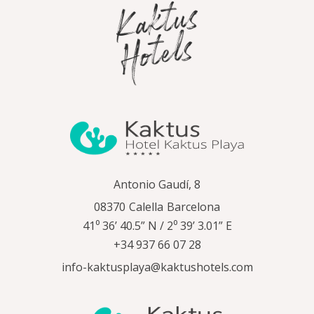
Antonio Gaudí, 8
08370
Calella
Barcelona
41⁰ 36’ 40.5” N / 2⁰ 39’ 3.01” E
+34 937 66 07 28
info-kaktusplaya@kaktushotels.com