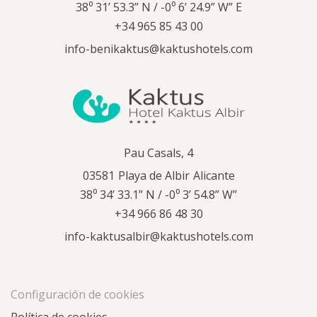
38⁰ 31’ 53.3” N / -0⁰ 6’ 24.9” W” E
+34 965 85 43 00
info-benikaktus@kaktushotels.com
Pau Casals, 4
03581
Playa de Albir
Alicante
38⁰ 34’ 33.1” N / -0⁰ 3’ 54.8” W”
+34 966 86 48 30
info-kaktusalbir@kaktushotels.com
Configuración de cookies