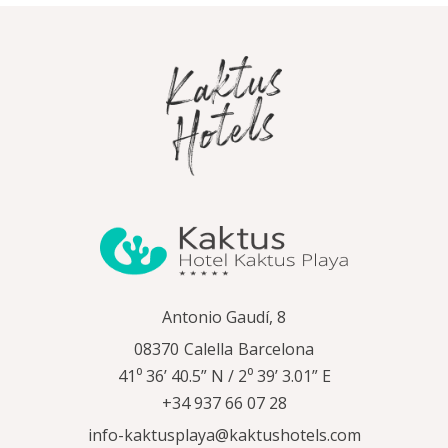
Antonio Gaudí, 8
08370
Calella
Barcelona
41⁰ 36’ 40.5” N / 2⁰ 39’ 3.01” E
+34 937 66 07 28
info-kaktusplaya@kaktushotels.com