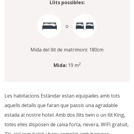
Llits possibles:
o
Mida del llit de matrimoni: 180cm
2
Mida:
19 m
Les habitacions Estàndar estan equipades amb tots
aquells detalls que faran que passis una agradable
estada al nostre hotel. Amb dos llits twin o un llit King,
totes elles disposen de caixa forta, nevera, WIFI gratuït,
TV, així com balcó i bany complet amb banyera,