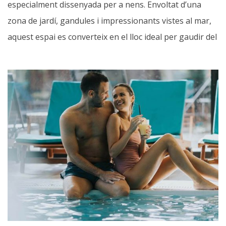
especialment dissenyada per a nens. Envoltat d’una
zona de jardí, gandules i impressionants vistes al mar,
aquest espai es converteix en el lloc ideal per gaudir del
sol i passar moments agradables amb la família.
Al costat de la piscina, hi ha una terrassa i un bar que
ofereixen la possibilitat de gaudir de les millors postes
de sol mentre preneu un refresc o un dels nostres
deliciosos còctels, tot amb una vista privilegiada al mar.
Horari
: 10:00 h – 20:00 h