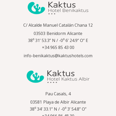
C/ Alcalde Manuel Catalán Chana 12
03503
Benidorm
Alicante
38⁰ 31’ 53.3” N / -0⁰ 6’ 24.9” O” E
+34 965 85 43 00
info-benikaktus@kaktushotels.com
Pau Casals, 4
03581
Playa de Albir
Alicante
38⁰ 34’ 33.1” N / -0⁰ 3’ 54.8” O”