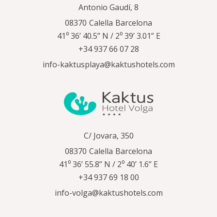
Antonio Gaudí, 8
08370
Calella
Barcelona
41⁰ 36’ 40.5” N / 2⁰ 39’ 3.01” E
+34 937 66 07 28
info-kaktusplaya@kaktushotels.com
C/ Jovara, 350
08370
Calella
Barcelona
41⁰ 36’ 55.8” N / 2⁰ 40’ 1.6” E
+34 937 69 18 00
info-volga@kaktushotels.com