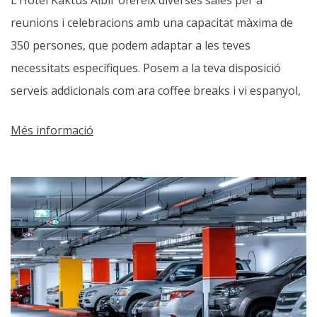
L’Hotel Kaktus Albir ofereix diverses sales per a
reunions i celebracions amb una capacitat màxima de
350 persones, que podem adaptar a les teves
necessitats específiques. Posem a la teva disposició
serveis addicionals com ara coffee breaks i vi espanyol,
així com altres serveis de càtering per complementar el
Més informació
teu esdeveniment. Ens comprometem a fer que la teva
reunió o celebració sigui tot un èxit i t’oferim espais i
serveis versàtils que s’adaptin a les teves necessitats.