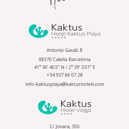
Antonio Gaudí, 8
08370
Calella
Barcelona
41⁰ 36’ 40.5” N / 2⁰ 39’ 3.01” E
+34 937 66 07 28
info-kaktusplaya@kaktushotels.com
C/ Jovara, 350