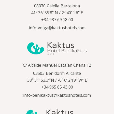
08370
Calella
Barcelona
41⁰ 36’ 55.8” N / 2⁰ 40’ 1.6” E
+34 937 69 18 00
info-volga@kaktushotels.com
C/ Alcalde Manuel Catalán Chana 12
03503
Benidorm
Alicante
38⁰ 31’ 53.3” N / -0⁰ 6’ 24.9” W” E
+34 965 85 43 00
info-benikaktus@kaktushotels.com