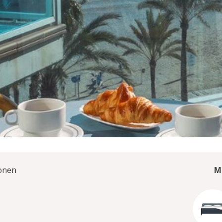
onen
M